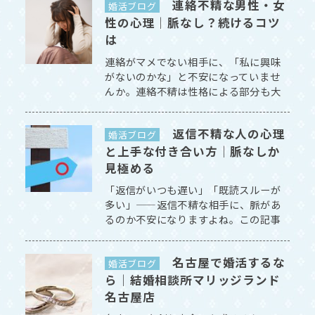
連絡不精な男性・女
婚活ブログ
性の心理｜脈なし？続けるコツ
は
連絡がマメでない相手に、「私に興味
がないのかな」と不安になっていませ
んか。連絡不精は性格による部分も大
きいものです。この記事では、その心
理と関係を続けるコツを解説しま
返信不精な人の心理
す。 [続きを読む]
婚活ブログ
と上手な付き合い方｜脈なしか
見極める
「返信がいつも遅い」「既読スルーが
多い」——返信不精な相手に、脈があ
るのか不安になりますよね。この記事
では、返信不精な人の心理と、上手な
付き合い方を解説します。 [続きを読
名古屋で婚活するな
む]
婚活ブログ
ら｜結婚相談所マリッジランド
名古屋店