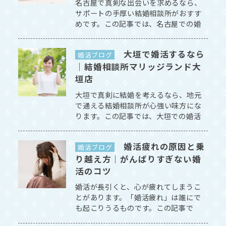
名古屋で真剣な出会いを求めるなら、
サポートの手厚い結婚相談所がおすす
めです。この記事では、名古屋での婚
活と、マリッジランド名古屋店につい
てご紹介します。 [続きを読む]
大垣で婚活するなら
婚活ブログ
｜結婚相談所マリッジランド大
垣店
大垣で真剣に結婚を考えるなら、地元
で通える結婚相談所が心強い味方にな
ります。この記事では、大垣での婚活
と、マリッジランド大垣店についてご
紹介します。 [続きを読む]
婚活疲れの原因と乗
婚活ブログ
り越え方｜がんばりすぎない婚
活のコツ
婚活が長引くと、心が疲れてしまうこ
とがあります。「婚活疲れ」は誰にで
も起こりうるものです。この記事で
は、その原因と乗り越え方を、マリッ