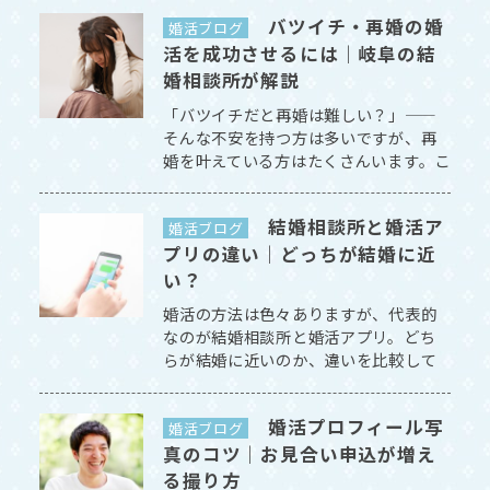
ジランドが解説します。 [続きを読む]
バツイチ・再婚の婚
婚活ブログ
活を成功させるには｜岐阜の結
婚相談所が解説
「バツイチだと再婚は難しい？」——
そんな不安を持つ方は多いですが、再
婚を叶えている方はたくさんいます。こ
の記事では、再婚の婚活を成功させる
ポイントを、マリッジランドが解説し
結婚相談所と婚活ア
ます。 [続きを読む]
婚活ブログ
プリの違い｜どっちが結婚に近
い？
婚活の方法は色々ありますが、代表的
なのが結婚相談所と婚活アプリ。どち
らが結婚に近いのか、違いを比較して
解説します。 [続きを読む]
婚活プロフィール写
婚活ブログ
真のコツ｜お見合い申込が増え
る撮り方