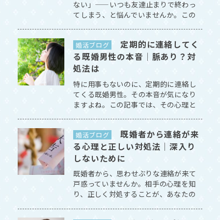
ない」——いつも友達止まりで終わっ
てしまう、と悩んでいませんか。この
記事では、その原因と、恋愛対象とし
て意識される方法を解説します。 [続き
定期的に連絡してく
を読む]
婚活ブログ
る既婚男性の本音｜脈あり？対
処法は
特に用事もないのに、定期的に連絡し
てくる既婚男性。その本音が気になり
ますよね。この記事では、その心理と
対処法を解説します。 [続きを読む]
既婚者から連絡が来
婚活ブログ
る心理と正しい対処法｜深入り
しないために
既婚者から、思わせぶりな連絡が来て
戸惑っていませんか。相手の心理を知
り、正しく対処することが、あなたの
幸せを守る第一歩です。 [続きを読む]